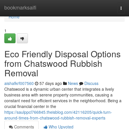
Home
bookmarksaifi
Togg
navi
Home
1
Eco Friendly Disposal Options
from Chatswood Rubbish
Removal
aishafkrf007560
57 days ago
News
Discuss
Chatswood is a dynamic urban center that integrates a lively
business area with serene property communities, causing a
constant need for efficient services in the neighborhood. Being a
crucial financial center in the
https://saulppcl766845.theisblog.com/42116205/quick-turn-
around-times-from-chatswood-rubbish-removal-experts
Comments
Who Upvoted