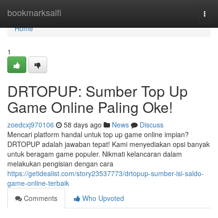
Home
bookmarksaifi
Togg
navi
Home
1
DRTOPUP: Sumber Top Up
Game Online Paling Oke!
zoedcxj970106
58 days ago
News
Discuss
Mencari platform handal untuk top up game online impian?
DRTOPUP adalah jawaban tepat! Kami menyediakan opsi banyak
untuk beragam game populer. Nikmati kelancaran dalam
melakukan pengisian dengan cara
https://getidealist.com/story23537773/drtopup-sumber-isi-saldo-
game-online-terbaik
Comments
Who Upvoted