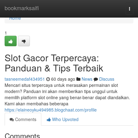
Home
bookmarksaifi
Togg
navi
Home
1
Slot Gacor Terpercaya:
Panduan & Tips Terbaik
tasneemedaf434951
60 days ago
News
Discuss
Mencari situs terpercaya untuk merasakan permainan slot
modern? Panduan ini akan memberikan tips unggul untuk
memilih platform slot online yang benar-benar dapat diandalkan.
Kami akan membahas beberapa
https://elaineoyku494985.blogchaat.com/profile
Comments
Who Upvoted
Comments