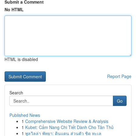
Submit a Comment
No HTML
HTML is disabled
Report Page
Search
Go
Published News
1
Comprehensive Website Review & Analysis
1
Kubet: Cẩm Nang Chi Tiết Dành Cho Tân Thủ
1
พูลวิลล่า พัทยา: ดินแดน ส่วนตัว ชิด ทะเล