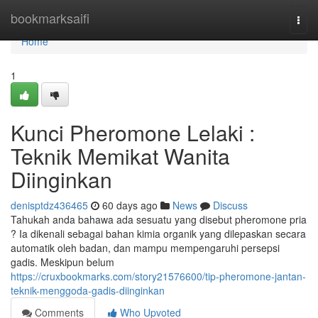
Home
bookmarksaifi
Togg
navi
Home
1
Kunci Pheromone Lelaki :
Teknik Memikat Wanita
Diinginkan
denisptdz436465
60 days ago
News
Discuss
Tahukah anda bahawa ada sesuatu yang disebut pheromone pria
? Ia dikenali sebagai bahan kimia organik yang dilepaskan secara
automatik oleh badan, dan mampu mempengaruhi persepsi
gadis. Meskipun belum
https://cruxbookmarks.com/story21576600/tip-pheromone-jantan-
teknik-menggoda-gadis-diinginkan
Comments
Who Upvoted