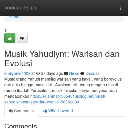
Home
bookmarksaifi
Togg
navi
Home
1
Musik Yahudiym: Warisan dan
Evolusi
emilybnlo420907
57 days ago
News
Discuss
Musik orang Yahudi memiliki warisan yang kaya , yang berevolusi
dari dulu hingga masa kini . Awalnya terhubung dengan ritus di
rumah ibadah Yerusalem, musik ini selanjutnya menyebar dan
mendapatkan
https://elijahmspr565401.isblog.net/musik-
yahudiym-warisan-dan-evolusi-58852604
Comments
Who Upvoted
Comments