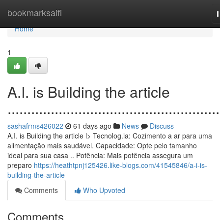
Home
bookmarksaifi
n
Home
1
A.I. is Building the article
......................................................
sashafrms426022
61 days ago
News
Discuss
A.I. is Building the article l> Tecnolog.ia: Cozimento a ar para uma
alimentação mais saudável. Capacidade: Opte pelo tamanho
ideal para sua casa .. Potência: Mais potência assegura um
preparo
https://heathtpnj125426.like-blogs.com/41545846/a-i-is-
building-the-article
Comments
Who Upvoted
Comments