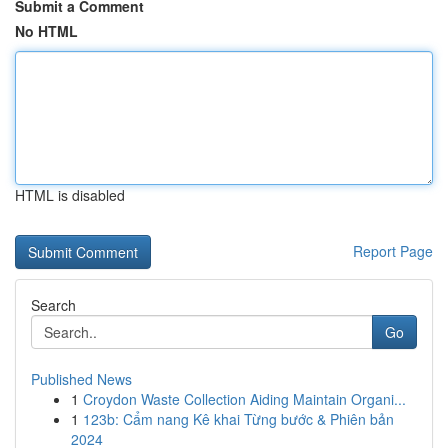
Submit a Comment
No HTML
HTML is disabled
Report Page
Search
Go
Published News
1
Croydon Waste Collection Aiding Maintain Organi...
1
123b: Cẩm nang Kê khai Từng bước & Phiên bản
2024