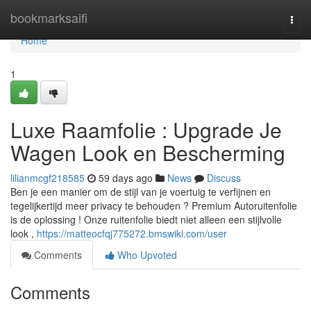
Home
bookmarksaifi
Togg
navi
Home
1
Luxe Raamfolie : Upgrade Je
Wagen Look en Bescherming
lilianmcgf218585
59 days ago
News
Discuss
Ben je een manier om de stijl van je voertuig te verfijnen en
tegelijkertijd meer privacy te behouden ? Premium Autoruitenfolie
is de oplossing ! Onze ruitenfolie biedt niet alleen een stijlvolle
look ,
https://matteocfqj775272.bmswiki.com/user
Comments
Who Upvoted
Comments