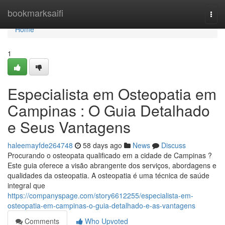
Home
bookmarksaifi
Togg
navi
Home
1
Especialista em Osteopatia em
Campinas : O Guia Detalhado
e Seus Vantagens
haleemayfde264748
58 days ago
News
Discuss
Procurando o osteopata qualificado em a cidade de Campinas ?
Este guia oferece a visão abrangente dos serviços, abordagens e
qualidades da osteopatia. A osteopatia é uma técnica de saúde
integral que
https://companyspage.com/story6612255/especialista-em-
osteopatia-em-campinas-o-guia-detalhado-e-as-vantagens
Comments
Who Upvoted