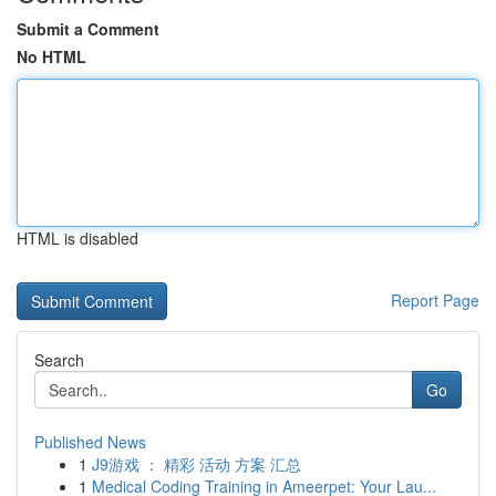
Submit a Comment
No HTML
HTML is disabled
Report Page
Search
Go
Published News
1
J9游戏 ： 精彩 活动 方案 汇总
1
Medical Coding Training in Ameerpet: Your Lau...