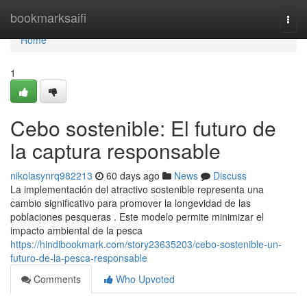
Home
bookmarksaifi
Togg
navi
Home
1
Cebo sostenible: El futuro de
la captura responsable
nikolasynrq982213
60 days ago
News
Discuss
La implementación del atractivo sostenible representa una
cambio significativo para promover la longevidad de las
poblaciones pesqueras . Este modelo permite minimizar el
impacto ambiental de la pesca
https://hindibookmark.com/story23635203/cebo-sostenible-un-
futuro-de-la-pesca-responsable
Comments
Who Upvoted