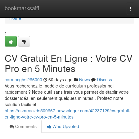
Home
bookmarksaifi
Togg
navi
Home
1
CV Gratuit En Ligne : Votre CV
Pro en 5 Minutes
cormacghsl266000
60 days ago
News
Discuss
Vous recherchez le modèle de curriculum professionnel
rapidement ? Notre outil sans frais vous permet de établir votre
dossier idéal en seulement quelques minutes . Profitez notre
solution facile et
https://esmeeczds509667.newsbloger.com/42237129/cv-gratuit-
en-ligne-votre-cv-pro-en-5-minutes
Comments
Who Upvoted