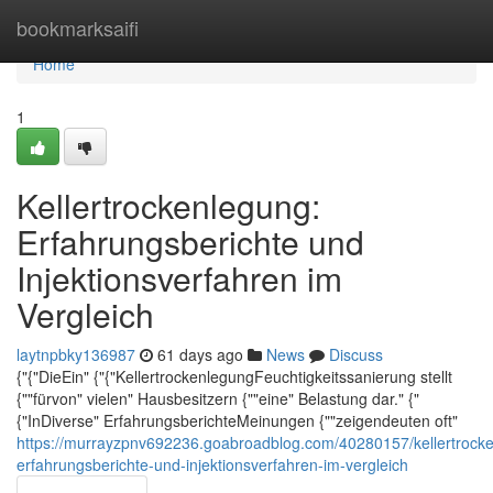
Home
bookmarksaifi
Home
1
Kellertrockenlegung:
Erfahrungsberichte und
Injektionsverfahren im
Vergleich
laytnpbky136987
61 days ago
News
Discuss
{"{"DieEin" {"{"KellertrockenlegungFeuchtigkeitssanierung stellt
{""fürvon" vielen" Hausbesitzern {""eine" Belastung dar." {"
{"InDiverse" ErfahrungsberichteMeinungen {""zeigendeuten oft"
https://murrayzpnv692236.goabroadblog.com/40280157/kellertrock
erfahrungsberichte-und-injektionsverfahren-im-vergleich