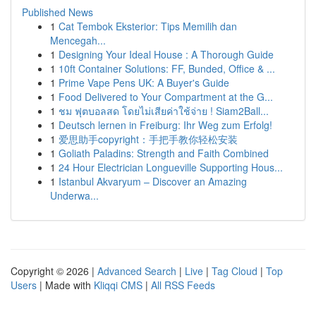
Published News
1
Cat Tembok Eksterior: Tips Memilih dan
Mencegah...
1
Designing Your Ideal House : A Thorough Guide
1
10ft Container Solutions: FF, Bunded, Office & ...
1
Prime Vape Pens UK: A Buyer's Guide
1
Food Delivered to Your Compartment at the G...
1
ชม ฟุตบอลสด โดยไม่เสียค่าใช้จ่าย ! Siam2Ball...
1
Deutsch lernen in Freiburg: Ihr Weg zum Erfolg!
1
爱思助手copyright：手把手教你轻松安装
1
Goliath Paladins: Strength and Faith Combined
1
24 Hour Electrician Longueville Supporting Hous...
1
Istanbul Akvaryum – Discover an Amazing
Underwa...
Copyright © 2026 |
Advanced Search
|
Live
|
Tag Cloud
|
Top
Users
| Made with
Kliqqi CMS
|
All RSS Feeds