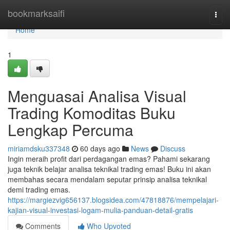
Home
bookmarksaifi
Togg
navi
Home
1
Menguasai Analisa Visual
Trading Komoditas Buku
Lengkap Percuma
miriamdsku337348
60 days ago
News
Discuss
Ingin meraih profit dari perdagangan emas? Pahami sekarang
juga teknik belajar analisa teknikal trading emas! Buku ini akan
membahas secara mendalam seputar prinsip analisa teknikal
demi trading emas.
https://margiezvig656137.blogsidea.com/47818876/mempelajari-
kajian-visual-investasi-logam-mulia-panduan-detail-gratis
Comments
Who Upvoted