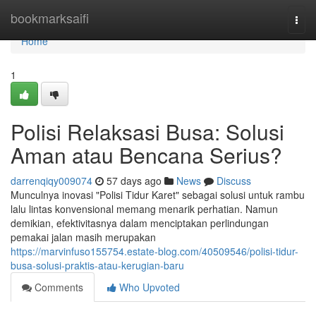
Home
bookmarksaifi
Togg
navi
Home
1
Polisi Relaksasi Busa: Solusi
Aman atau Bencana Serius?
darrenqiqy009074
57 days ago
News
Discuss
Munculnya inovasi "Polisi Tidur Karet" sebagai solusi untuk rambu
lalu lintas konvensional memang menarik perhatian. Namun
demikian, efektivitasnya dalam menciptakan perlindungan
pemakai jalan masih merupakan
https://marvinfuso155754.estate-blog.com/40509546/polisi-tidur-
busa-solusi-praktis-atau-kerugian-baru
Comments
Who Upvoted