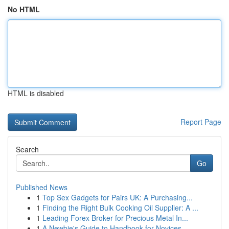
No HTML
HTML is disabled
Report Page
Search
Go
Published News
1
Top Sex Gadgets for Pairs UK: A Purchasing...
1
Finding the Right Bulk Cooking Oil Supplier: A ...
1
Leading Forex Broker for Precious Metal In...
1
A Newbie's Guide to Handbook for Novices