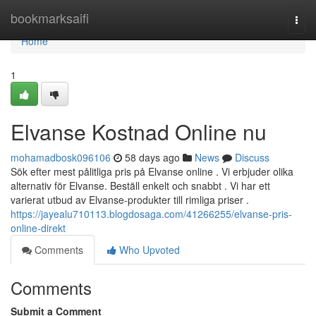
Home
bookmarksaifi
Togg
navi
Home
1
Elvanse Kostnad Online nu
mohamadbosk096106
58 days ago
News
Discuss
Sök efter mest pålitliga pris på Elvanse online . Vi erbjuder olika
alternativ för Elvanse. Beställ enkelt och snabbt . Vi har ett
varierat utbud av Elvanse-produkter till rimliga priser .
https://jayealu710113.blogdosaga.com/41266255/elvanse-pris-
online-direkt
Comments
Who Upvoted
Comments
Submit a Comment