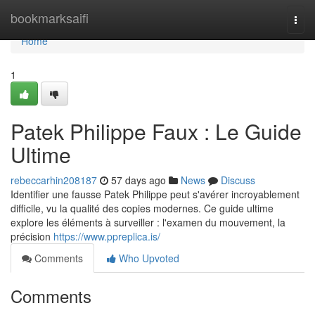
Home
bookmarksaifi
Togg
navi
Home
1
Patek Philippe Faux : Le Guide
Ultime
rebeccarhin208187
57 days ago
News
Discuss
Identifier une fausse Patek Philippe peut s'avérer incroyablement
difficile, vu la qualité des copies modernes. Ce guide ultime
explore les éléments à surveiller : l'examen du mouvement, la
précision
https://www.ppreplica.is/
Comments
Who Upvoted
Comments