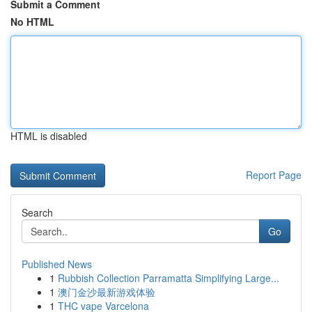
Submit a Comment
No HTML
HTML is disabled
Report Page
Search
Go
Published News
1
Rubbish Collection Parramatta Simplifying Large...
1
澳门金沙最新游戏体验
1
THC vape Varcelona