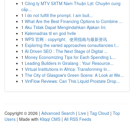
1
Công ty MTV SXTM Nam Thuận Lợi: Chuyên cung
cấp...
1
I do not fulfill the prompt. I am buil...
1
What Are the Best Financing Options to Combine ...
1
Aku Tidak Dapat Mengindahkan Ajakan Ini.
1
Kølemadras til en god hvile
1
WPS 官网：copyright、使用指南与最新资讯
1
Exploring the varied approaches consultancies t...
1
AI Driven SEO : The Next Stage of Digital ...
1
Money Economizing Tips for Each Spending L...
1
Leading Builders in Giralang : Your Resource...
1
Virtual Institutions in Africa: Transforming In...
1
The City of Glasgow's Green Scene: A Look at We...
1
ViriFlow Reviews: Can This Liquid Prostate Drop...
Copyright © 2026 |
Advanced Search
|
Live
|
Tag Cloud
|
Top
Users
| Made with
Kliqqi CMS
|
All RSS Feeds