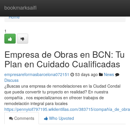
Home
bookmarksaifi
Home
1
Empresa de Obras en BCN: Tu
Plan en Cuidado Cualificadas
empresareformasbarcelona072151
53 days ago
News
Discuss
¿Buscas una empresa de remodelaciones en la Ciudad Condal
que pueda convertir tu proyecto en realidad? En nuestra
compañía , nos especializamos en ofrecer trabajos de
remodelación integral para locales
https://pennyioif797195.wikilentillas.com/383715/compañía_de_ob
Comments
Who Upvoted