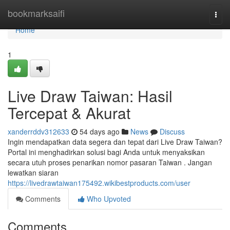
Home
bookmarksaifi
Togg
navi
Home
1
Live Draw Taiwan: Hasil
Tercepat & Akurat
xanderrddv312633
54 days ago
News
Discuss
Ingin mendapatkan data segera dan tepat dari Live Draw Taiwan?
Portal ini menghadirkan solusi bagi Anda untuk menyaksikan
secara utuh proses penarikan nomor pasaran Taiwan . Jangan
lewatkan siaran
https://livedrawtaiwan175492.wikibestproducts.com/user
Comments
Who Upvoted
Comments