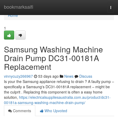
Home
bookmarksaifi
Togg
navi
Home
1
Samsung Washing Machine
Drain Pump DC31-00181A
Replacement
vinnycuzy266967
53 days ago
News
Discuss
Is your the Samsung appliance refusing to drain ? A faulty pump –
specifically a Samsung's DC31-00181A replacement – might be
the culprit . Replacing this component is often a easy home
solution,
https://electricalsuppliesaustralia.com.au/product/dc31-
00181a-samsung-washing-machine-drain-pump/
Comments
Who Upvoted