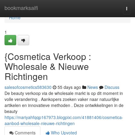
Home
bookmarksaifi
Togg
navi
Home
1
{Cosmetica Verkoop :
Wholesale & Nieuwe
Richtingen
salesofcosmetics583630
55 days ago
News
Discuss
De beauty verkoop via de wholesale markt is op dit moment in
volle verandering . Aankopers zoeken vaker naar natuurlijke
artikelen en innovatieve methoden . Deze ontwikkelingen in de
beauty
https://mariyahfqqp167973.blogpixi.com/41881406/cosmetica-
aanbod-wholesale-nieuwe-richtingen
Comments
Who Upvoted