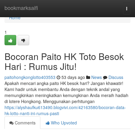
Home
bookmarksaifi
Togg
navi
Home
1
Bocoran Paito HK Toto Besok
Hari : Rumus Jitu!
paitohongkonglotto403553
53 days ago
News
Discuss
Apakah mencari angka paito HK besok hari? Jangan khawatir!
Kami hadir untuk membantu Anda dengan teknik andal yang
memungkinkan meningkatkan kemungkinan Anda meraih hadiah
di lotere Hongkong. Menggunakan perhitungan
https://alyshaufku613490.blogvivi.com/42163580/bocoran-data-
hk-lotto-nanti-ini-rumus-pasti
Comments
Who Upvoted