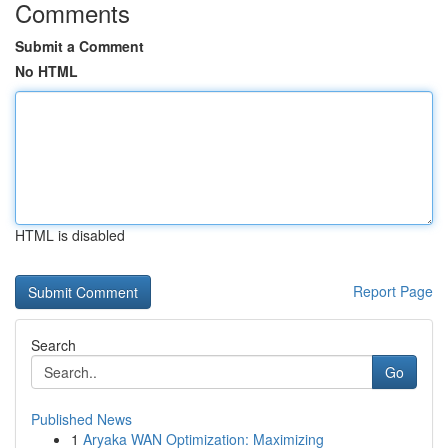
Comments
Submit a Comment
No HTML
HTML is disabled
Report Page
Search
Go
Published News
1
Aryaka WAN Optimization: Maximizing