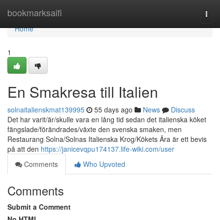
Home
bookmarksaifi
Togg
navi
Home
1
En Smakresa till Italien
solnaitalienskmat139995
55 days ago
News
Discuss
Det har varit/är/skulle vara en lång tid sedan det italienska köket
fängslade/förändrades/växte den svenska smaken, men
Restaurang Solna/Solnas Italienska Krog/Kökets Ära är ett bevis
på att den
https://janicevqpu174137.life-wiki.com/user
Comments
Who Upvoted
Comments
Submit a Comment
No HTML