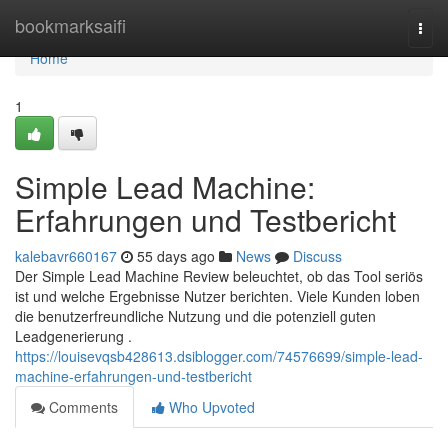
Home
bookmarksaifi
Togg
navi
Home
1
Simple Lead Machine:
Erfahrungen und Testbericht
kalebavr660167
55 days ago
News
Discuss
Der Simple Lead Machine Review beleuchtet, ob das Tool seriös
ist und welche Ergebnisse Nutzer berichten. Viele Kunden loben
die benutzerfreundliche Nutzung und die potenziell guten
Leadgenerierung .
https://louisevqsb428613.dsiblogger.com/74576699/simple-lead-
machine-erfahrungen-und-testbericht
Comments
Who Upvoted