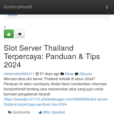
Home
bookmarksaifi
Togg
navi
Home
1
Slot Server Thailand
Terpercaya: Panduan & Tips
2024
miriamzktm904311
57 days ago
News
Discuss
Mencari situs slot server Thailand terbaik di tahun 2024?
Panduan ini akan membantu Anda! Kami memberikan informasi
komprehensif tentang cara menemukan situs yang jujur untuk
bermain pengalaman berjudi
https://laravqto147172.articlesblogger.com/63996599/slot-server-
thailand-terpercaya-panduan-tips-2024
Comments
Who Upvoted