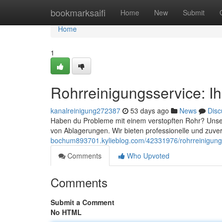
Home
bookmarksaifi
Home
New
Submit
Home
1
Rohrreinigungsservice: Ih
kanalreinigung272387
53 days ago
News
Disc
Haben du Probleme mit einem verstopften Rohr? Unser 
von Ablagerungen. Wir bieten professionelle und zuve
bochum893701.kylieblog.com/42331976/rohrreinigungss
Comments
Who Upvoted
Comments
Submit a Comment
No HTML