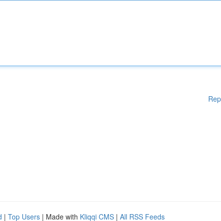
Rep
d
|
Top Users
| Made with
Kliqqi CMS
|
All RSS Feeds