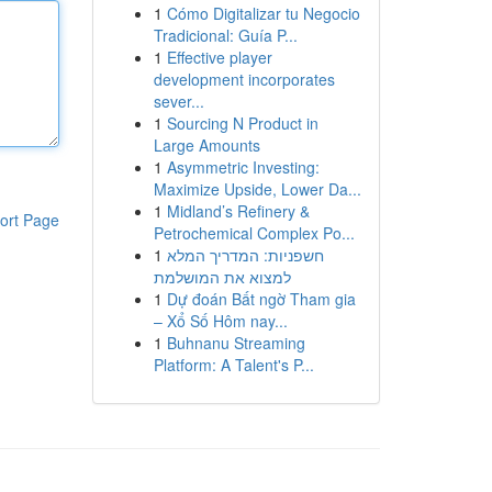
1
Cómo Digitalizar tu Negocio
Tradicional: Guía P...
1
Effective player
development incorporates
sever...
1
Sourcing N Product in
Large Amounts
1
Asymmetric Investing:
Maximize Upside, Lower Da...
1
Midland’s Refinery &
ort Page
Petrochemical Complex Po...
1
חשפניות: המדריך המלא
למצוא את המושלמת
1
Dự đoán Bất ngờ Tham gia
– Xổ Số Hôm nay...
1
Buhnanu Streaming
Platform: A Talent's P...