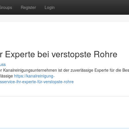
Groups
Register
Login
r Experte bei verstopste Rohre
uss
Kanalreinigungsunternehmen ist der zuverlässige Experte für die Bes
rlässige
https://kanalreinigung-
ervice-ihr-experte-für-verstopste-rohre