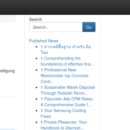
Search
Go
Published News
1
สารเคมีพื้นฐาน สำหรับ มือ
ใหม่
1
Comprehending the
foundations of effective fina...
1
Professional New
eitigung
Westminster top Concrete
Contr...
1
Sustainable Waste Disposal
Through Rubbish Remo...
1
Popunder Ads CPM Rates:
A Comprehensive Guide f...
1
Your Samsung Cooling
Fixes:
1
Private Pleasures: Your
Handbook to Discreet...