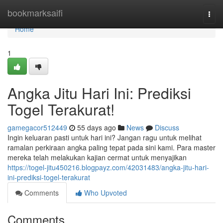
Home
bookmarksaifi
Togg
navi
Home
1
Angka Jitu Hari Ini: Prediksi
Togel Terakurat!
gamegacor512449
55 days ago
News
Discuss
Ingin keluaran pasti untuk hari ini? Jangan ragu untuk melihat
ramalan perkiraan angka paling tepat pada sini kami. Para master
mereka telah melakukan kajian cermat untuk menyajikan
https://togel-jitu450216.blogpayz.com/42031483/angka-jitu-hari-
ini-prediksi-togel-terakurat
Comments
Who Upvoted
Comments