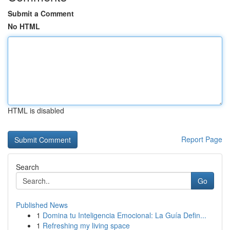
Submit a Comment
No HTML
HTML is disabled
Report Page
Search
Go
Published News
1
Domina tu Inteligencia Emocional: La Guía Defin...
1
Refreshing my living space