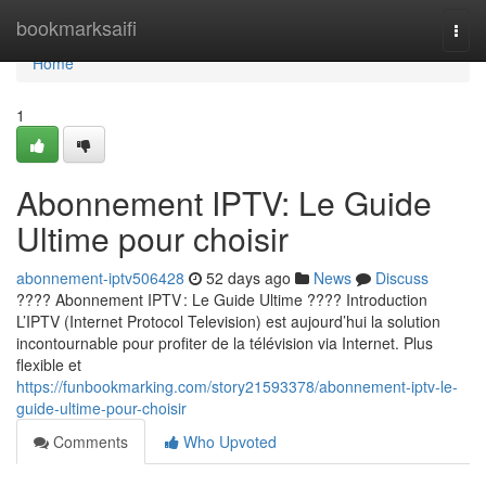
Home
bookmarksaifi
Togg
navi
Home
1
Abonnement IPTV: Le Guide
Ultime pour choisir
abonnement-iptv506428
52 days ago
News
Discuss
???? Abonnement IPTV : Le Guide Ultime ???? Introduction
L’IPTV (Internet Protocol Television) est aujourd’hui la solution
incontournable pour profiter de la télévision via Internet. Plus
flexible et
https://funbookmarking.com/story21593378/abonnement-iptv-le-
guide-ultime-pour-choisir
Comments
Who Upvoted