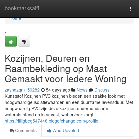
Home
bookmarksaifi
Togg
navi
Home
1
Kozijnen, Deuren en
Raambekleding op Maat
Gemaakt voor Iedere Woning
zayndzqm150282
54 days ago
News
Discuss
Kunststof Kozijnen PVC kozijnen bieden een strakke look met
hoogwaardige isolatiewaarden en een duurzame levensduur. Met
hoogwaardig PVC zijn deze kozijnen onderhoudsarm,
waterafstotend en kleurvast, wat ervoor zorgt
https://lilligbeg547448.blogofchange.com/profile
Comments
Who Upvoted