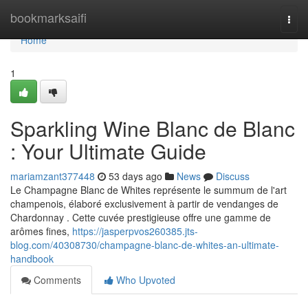
Home
bookmarksaifi
Togg
navi
Home
1
Sparkling Wine Blanc de Blanc
: Your Ultimate Guide
mariamzant377448
53 days ago
News
Discuss
Le Champagne Blanc de Whites représente le summum de l'art
champenois, élaboré exclusivement à partir de vendanges de
Chardonnay . Cette cuvée prestigieuse offre une gamme de
arômes fines,
https://jasperpvos260385.jts-
blog.com/40308730/champagne-blanc-de-whites-an-ultimate-
handbook
Comments
Who Upvoted