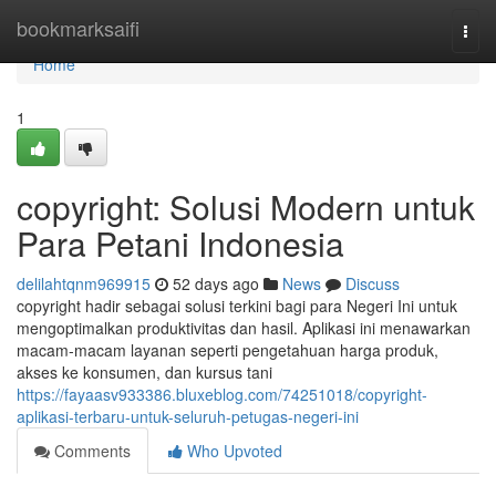
Home
bookmarksaifi
Togg
navi
Home
1
copyright: Solusi Modern untuk
Para Petani Indonesia
delilahtqnm969915
52 days ago
News
Discuss
copyright hadir sebagai solusi terkini bagi para Negeri Ini untuk
mengoptimalkan produktivitas dan hasil. Aplikasi ini menawarkan
macam-macam layanan seperti pengetahuan harga produk,
akses ke konsumen, dan kursus tani
https://fayaasv933386.bluxeblog.com/74251018/copyright-
aplikasi-terbaru-untuk-seluruh-petugas-negeri-ini
Comments
Who Upvoted