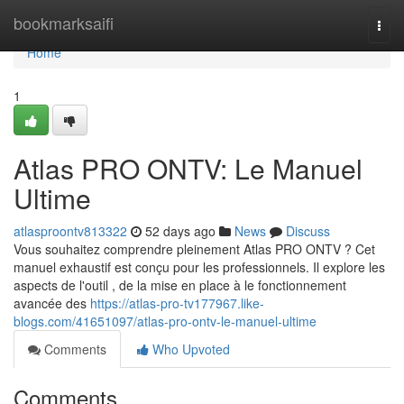
Home
bookmarksaifi
Togg
navi
Home
1
Atlas PRO ONTV: Le Manuel
Ultime
atlasproontv813322
52 days ago
News
Discuss
Vous souhaitez comprendre pleinement Atlas PRO ONTV ? Cet
manuel exhaustif est conçu pour les professionnels. Il explore les
aspects de l'outil , de la mise en place à le fonctionnement
avancée des
https://atlas-pro-tv177967.like-
blogs.com/41651097/atlas-pro-ontv-le-manuel-ultime
Comments
Who Upvoted
Comments