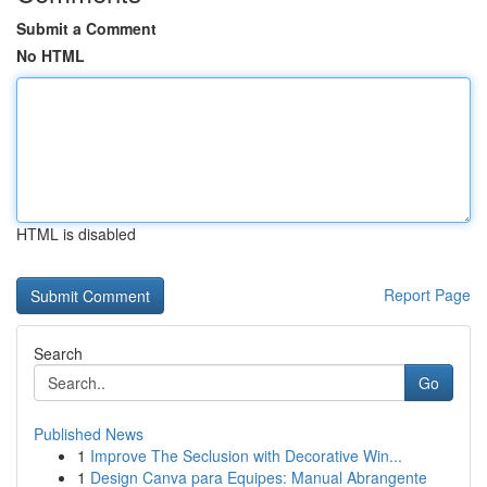
Submit a Comment
No HTML
HTML is disabled
Report Page
Search
Go
Published News
1
Improve The Seclusion with Decorative Win...
1
Design Canva para Equipes: Manual Abrangente