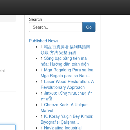
Search
Go
Published News
1
精品百貨廣場 福利碼指南：
領取 方法 完整 解說
1
Sòng bạc bằng tiền mã
hóa: Hướng dẫn toàn diện
1
Mga Regalong Para sa Ina
ohl
Mga Regalo para sa Nan...
1
Laser Wood Restoration: A
Revolutionary Approach
1
Jinx88: เข้าสู่ระบบง่ายๆ ทำ
ตามนี้!
1
Cheeze Kack: A Unique
Marvel
1
K. Koray Yalçın Bey Kimdir,
Biyografisi Çalışma...
1
Navigating Industrial