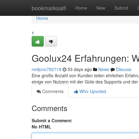
Home
bookmarksaifi
Home
New
Submit
Home
1
Goolux24 Erfahrungen: Wa
neiljcno782718
53 days ago
News
Discuss
Eine große Anzahl von Kunden teilen ehrlichen Erfahru
einige von Nutzern mit der Güte des Supports und de
Comments
Who Upvoted
Comments
Submit a Comment
No HTML