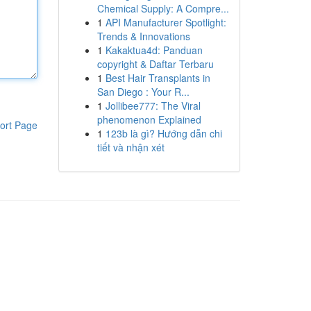
Chemical Supply: A Compre...
1
API Manufacturer Spotlight:
Trends & Innovations
1
Kakaktua4d: Panduan
copyright & Daftar Terbaru
1
Best Hair Transplants in
San Diego : Your R...
1
Jollibee777: The Viral
phenomenon Explained
ort Page
1
123b là gì? Hướng dẫn chi
tiết và nhận xét