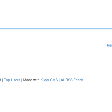
Rep
d
|
Top Users
| Made with
Kliqqi CMS
|
All RSS Feeds