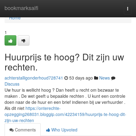
Home
bookmarksaifi
Togg
navi
Home
1
Huurprijs te hoog? Dit zijn uw
rechten.
achterstalligonderhoud728741
53 days ago
News
Discuss
Uw huur is wellicht hoog ? Dan heeft u recht om bezwaar te
maken . De wet geeft u bepaalde rechten . U kunt een controle
doen naar de de huur en een brief indienen bij uw verhuurder .
Als dit niet
https://onterechte-
opzegging268031.bloggip.com/42234159/huurprijs-te-hoog-dit-
zijn-uw-rechten
Comments
Who Upvoted