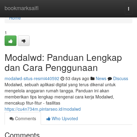
Home
bookmarksaifi
Togg
navi
Home
1
Modalwd: Panduan Lengkap
dan Cara Penggunaan
modalwd-situs-resmi440592
53 days ago
News
Discuss
Modalwd, sebuah aplikasi digital yang terus dikenal untuk
mengelola anggaran rumah tangga. Panduan ini akan
memberikan tips lengkap mengenai cara kerja Modalwd,
mencakup fitur-fitur - fasilitas
https://cu4n734m.pintarseo.id/modalwd
Comments
Who Upvoted
Comments