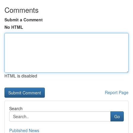
Comments
Submit a Comment
No HTML
HTML is disabled
Report Page
Search
Go
Published News