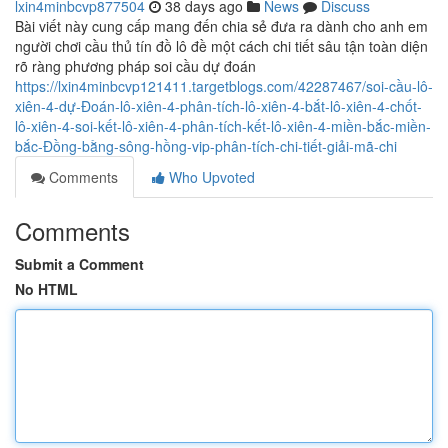
lxin4minbcvp877504
38 days ago
News
Discuss
Bài viết này cung cấp mang đến chia sẻ đưa ra dành cho anh em
người chơi cầu thủ tín đồ lô đề một cách chi tiết sâu tận toàn diện
rõ ràng phương pháp soi cầu dự đoán
https://lxin4minbcvp121411.targetblogs.com/42287467/soi-cầu-lô-
xiên-4-dự-Đoán-lô-xiên-4-phân-tích-lô-xiên-4-bắt-lô-xiên-4-chốt-
lô-xiên-4-soi-kết-lô-xiên-4-phân-tích-kết-lô-xiên-4-miền-bắc-miền-
bắc-Đồng-bằng-sông-hồng-vip-phân-tích-chi-tiết-giải-mã-chi
Comments
Who Upvoted
Comments
Submit a Comment
No HTML