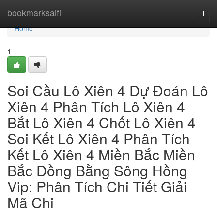
Home
bookmarksaifi
Togg
navi
Home
1
Soi Cầu Lô Xiên 4 Dự Đoán Lô
Xiên 4 Phân Tích Lô Xiên 4
Bắt Lô Xiên 4 Chốt Lô Xiên 4
Soi Kết Lô Xiên 4 Phân Tích
Kết Lô Xiên 4 Miền Bắc Miền
Bắc Đồng Bằng Sông Hồng
Vip: Phân Tích Chi Tiết Giải
Mã Chi