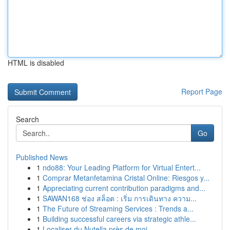
HTML is disabled
Report Page
Search
Go
Published News
1
ndo88: Your Leading Platform for Virtual Entert...
1
Comprar Metanfetamina Cristal Online: Riesgos y...
1
Appreciating current contribution paradigms and...
1
SAWAN168 ช่อง สล็อต : เริ่ม การเดินทาง ความ...
1
The Future of Streaming Services : Trends a...
1
Building successful careers via strategic athle...
1
Localiser du Nutella près de moi