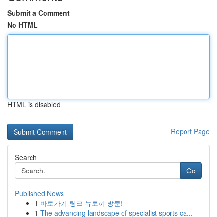
Submit a Comment
No HTML
HTML is disabled
Report Page
Search
Go
Published News
1
바로가기 링크 뉴토끼 방문!
1
The advancing landscape of specialist sports ca...