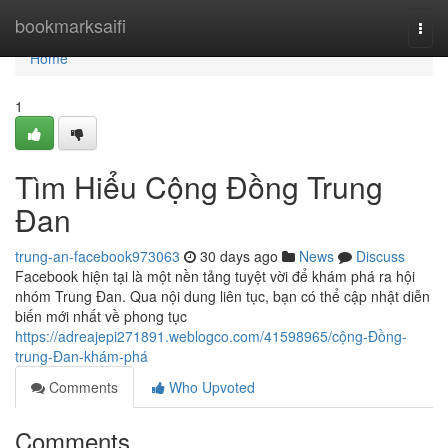
Home
bookmarksaifi
Togg
navi
Home
1
Tìm Hiểu Cộng Đồng Trung
Đan
trung-an-facebook973063
30 days ago
News
Discuss
Facebook hiện tại là một nền tảng tuyệt vời để khám phá ra hội
nhóm Trung Đan. Qua nội dung liên tục, bạn có thể cập nhật diễn
biến mới nhất về phong tục
https://adreajepi271891.weblogco.com/41598965/cộng-Đồng-
trung-Đan-khám-phá
Comments
Who Upvoted
Comments