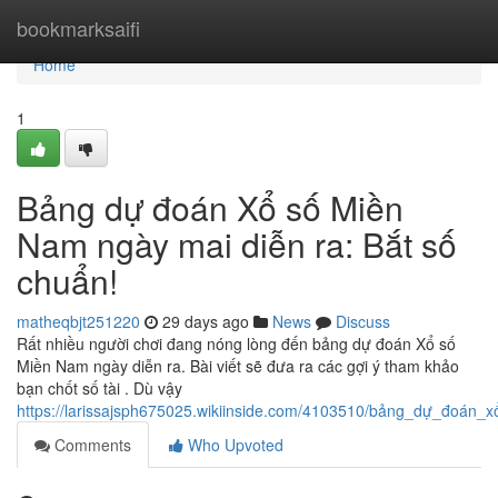
Home
bookmarksaifi
Home
1
Bảng dự đoán Xổ số Miền
Nam ngày mai diễn ra: Bắt số
chuẩn!
matheqbjt251220
29 days ago
News
Discuss
Rất nhiều người chơi đang nóng lòng đến bảng dự đoán Xổ số
Miền Nam ngày diễn ra. Bài viết sẽ đưa ra các gợi ý tham khảo
bạn chốt số tài . Dù vậy
https://larissajsph675025.wikiinside.com/4103510/bảng_dự_đoá
Comments
Who Upvoted