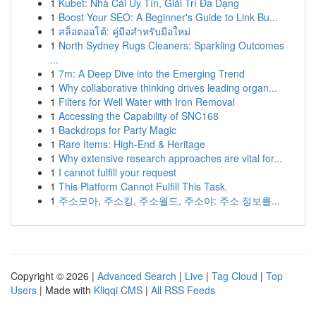
1
Kubet: Nhà Cái Uy Tín, Giải Trí Đa Dạng
1
Boost Your SEO: A Beginner's Guide to Link Bu...
1
สล็อตออโต้: คู่มือสำหรับมือใหม่
1
North Sydney Rugs Cleaners: Sparkling Outcomes
...
1
7m: A Deep Dive into the Emerging Trend
1
Why collaborative thinking drives leading organ...
1
Filters for Well Water with Iron Removal
1
Accessing the Capability of SNC168
1
Backdrops for Party Magic
1
Rare Items: High-End & Heritage
1
Why extensive research approaches are vital for...
1
I cannot fulfill your request
1
This Platform Cannot Fulfill This Task.
1
주소모아, 주소킹, 주소월드, 주소야: 주소 정보를...
Copyright © 2026 |
Advanced Search
|
Live
|
Tag Cloud
|
Top
Users
| Made with
Kliqqi CMS
|
All RSS Feeds