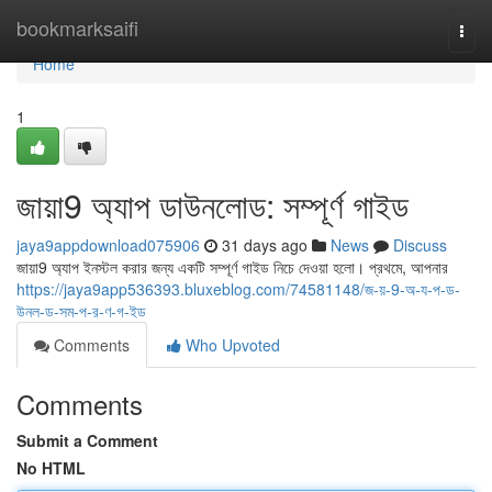
Home
bookmarksaifi
Togg
navi
Home
1
জায়া9 অ্যাপ ডাউনলোড: সম্পূর্ণ গাইড
jaya9appdownload075906
31 days ago
News
Discuss
জায়া9 অ্যাপ ইনস্টল করার জন্য একটি সম্পূর্ণ গাইড নিচে দেওয়া হলো। প্রথমে, আপনার
https://jaya9app536393.bluxeblog.com/74581148/জ-য়-9-অ-য-প-ড-
উনল-ড-সম-প-র-ণ-গ-ইড
Comments
Who Upvoted
Comments
Submit a Comment
No HTML