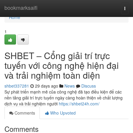
Home
bookmarksaifi
Togg
navi
Home
1
SHBET – Cổng giải trí trực
tuyến với công nghệ hiện đại
và trải nghiệm toàn diện
shbet337281
29 days ago
News
Discuss
Sự phát triển mạnh mẽ của công nghệ đã tạo điều kiện để các
nền tảng giải trí trực tuyến ngày càng hoàn thiện về chất lượng
dịch vụ và trải nghiệm người
https://shbet24h.com/
Comments
Who Upvoted
Comments