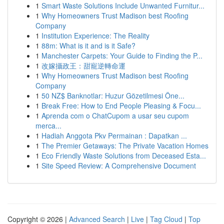
1
Smart Waste Solutions Include Unwanted Furnitur...
1
Why Homeowners Trust Madison best Roofing
Company
1
Institution Experience: The Reality
1
88m: What is it and is it Safe?
1
Manchester Carpets: Your Guide to Finding the P...
1
改嫁攝政王：甜寵逆轉命運
1
Why Homeowners Trust Madison best Roofing
Company
1
50 NZ$ Banknotlar: Huzur Gözetilmesi Öne...
1
Break Free: How to End People Pleasing & Focu...
1
Aprenda com o ChatCupom a usar seu cupom
merca...
1
Hadiah Anggota Pkv Permainan : Dapatkan ...
1
The Premier Getaways: The Private Vacation Homes
1
Eco Friendly Waste Solutions from Deceased Esta...
1
Site Speed Review: A Comprehensive Document
Copyright © 2026 |
Advanced Search
|
Live
|
Tag Cloud
|
Top