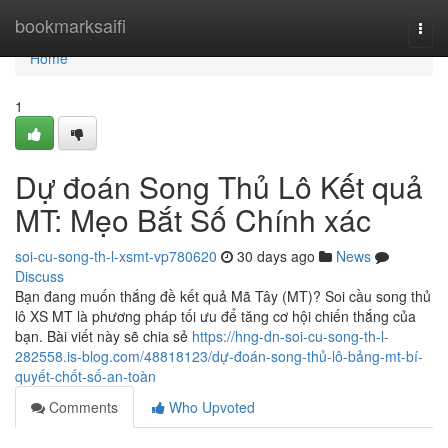
Home
bookmarksaifi
Togg
navi
Home
1
Dự đoán Song Thủ Lô Kết quả
MT: Mẹo Bắt Số Chính xác
soi-cu-song-th-l-xsmt-vp780620
30 days ago
News
Discuss
Bạn đang muốn thắng đề kết quả Mã Tây (MT)? Soi cầu song thủ
lô XS MT là phương pháp tối ưu để tăng cơ hội chiến thắng của
bạn. Bài viết này sẽ chia sẻ
https://hng-dn-soi-cu-song-th-l-
282558.is-blog.com/48818123/dự-đoán-song-thủ-lô-bảng-mt-bí-
quyết-chốt-số-an-toàn
Comments
Who Upvoted