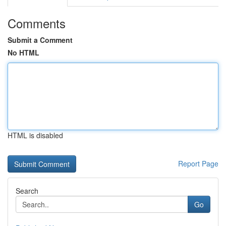
Comments
Submit a Comment
No HTML
HTML is disabled
Report Page
Search
Go