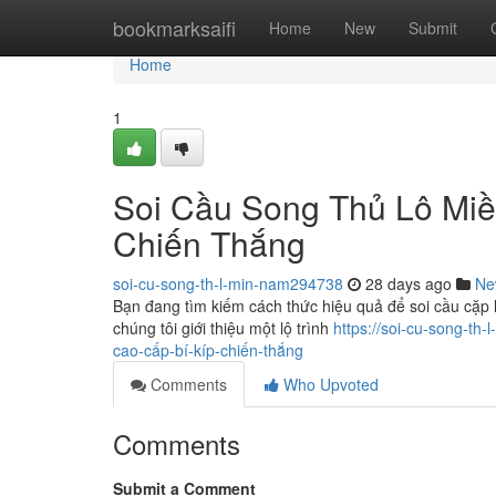
Home
bookmarksaifi
Home
New
Submit
Home
1
Soi Cầu Song Thủ Lô Mi
Chiến Thắng
soi-cu-song-th-l-min-nam294738
28 days ago
Ne
Bạn đang tìm kiếm cách thức hiệu quả để soi cầu cặ
chúng tôi giới thiệu một lộ trình
https://soi-cu-song-t
cao-cấp-bí-kíp-chiến-thắng
Comments
Who Upvoted
Comments
Submit a Comment