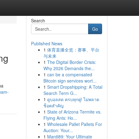
Search
Go
Published News
1
体育直播全览：赛事、平台
ng
与未来
1
The Digital Border Crisis:
Why 2026 Demands the...
1
can be a compensated
Bitcoin sign services wort...
ủa
1
Smart Dropshipping: A Total
-nam-
Search Term G...
1
ดูบอลสด ครบทุกคู่! ไม่พลาด
ช็อตสำคัญ
1
State of Arizona Termite vs.
Flying Ants: Ho...
1
Wholesale Pallet Pallets For
Auction: Your...
1
Mardi89: Your Ultimate