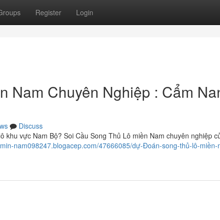
Groups
Register
Login
ền Nam Chuyên Nghiệp : Cẩm Na
ws
Discuss
p lô khu vực Nam Bộ? Soi Cầu Song Thủ Lô miền Nam chuyên nghiệp c
h-l-min-nam098247.blogacep.com/47666085/dự-Đoán-song-thủ-lô-miền