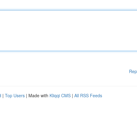
Rep
d
|
Top Users
| Made with
Kliqqi CMS
|
All RSS Feeds