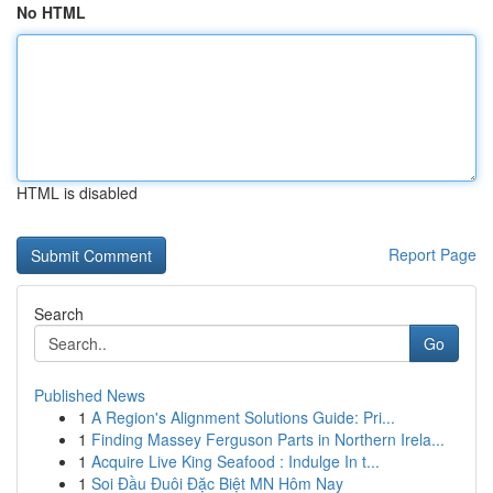
No HTML
HTML is disabled
Report Page
Search
Go
Published News
1
A Region's Alignment Solutions Guide: Pri...
1
Finding Massey Ferguson Parts in Northern Irela...
1
Acquire Live King Seafood : Indulge In t...
1
Soi Đầu Đuôi Đặc Biệt MN Hôm Nay