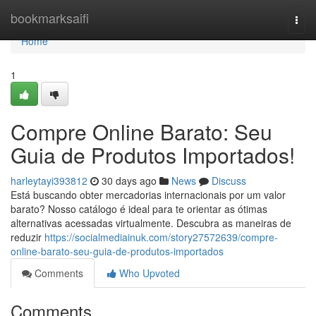
Home
bookmarksaifi
Togg
navi
Home
1
Compre Online Barato: Seu
Guia de Produtos Importados!
harleytayi393812
30 days ago
News
Discuss
Está buscando obter mercadorias internacionais por um valor
barato? Nosso catálogo é ideal para te orientar as ótimas
alternativas acessadas virtualmente. Descubra as maneiras de
reduzir
https://socialmediainuk.com/story27572639/compre-
online-barato-seu-guia-de-produtos-importados
Comments
Who Upvoted
Comments