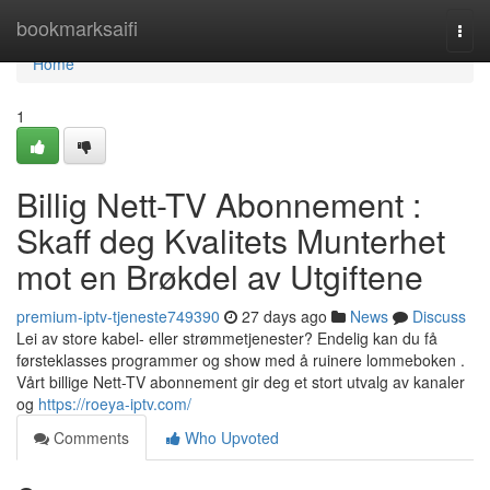
Home
bookmarksaifi
Togg
navi
Home
1
Billig Nett-TV Abonnement :
Skaff deg Kvalitets Munterhet
mot en Brøkdel av Utgiftene
premium-iptv-tjeneste749390
27 days ago
News
Discuss
Lei av store kabel- eller strømmetjenester? Endelig kan du få
førsteklasses programmer og show med å ruinere lommeboken .
Vårt billige Nett-TV abonnement gir deg et stort utvalg av kanaler
og
https://roeya-iptv.com/
Comments
Who Upvoted