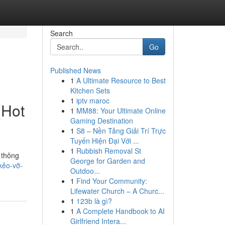
Search
Go
Published News
1
A Ultimate Resource to Best
Kitchen Sets
1
iptv maroc
(Hot
1
MM88: Your Ultimate Online
Gaming Destination
1
S8 – Nền Tảng Giải Trí Trực
Tuyến Hiện Đại Với ...
1
Rubbish Removal St
 thông
George for Garden and
kẻo-vỡ-
Outdoo...
1
Find Your Community:
Lifewater Church – A Churc...
1
123b là gì?
1
A Complete Handbook to AI
Girlfriend Intera...