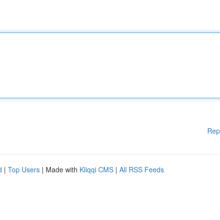
Rep
d
|
Top Users
| Made with
Kliqqi CMS
|
All RSS Feeds