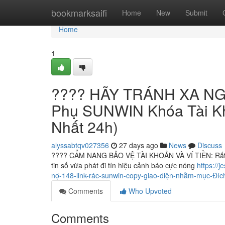
Home
bookmarksaifi
Home
New
Submit
Home
1
???? HÃY TRÁNH XA NGAY
Phụ SUNWIN Khóa Tài Kh
Nhất 24h)
alyssabtqv027356
27 days ago
News
Discuss
???? CẨM NANG BẢO VỆ TÀI KHOẢN VÀ VÍ TIỀN: Rất nh
tin số vừa phát đi tín hiệu cảnh báo cực nóng
https://
nợ-148-link-rác-sunwin-copy-giao-diện-nhằm-mục-Đích
Comments
Who Upvoted
Comments