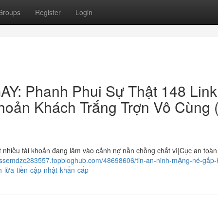
Groups
Register
Login
: Phanh Phui Sự Thật 148 Link
oản Khách Trắng Trợn Vô Cùng 
iều tài khoản đang lâm vào cảnh nợ nần chồng chất vì|Cục an toàn
jessemdzc283557.topbloghub.com/48698606/tin-an-ninh-mẠng-né-gấp-
-lừa-tiền-cập-nhật-khẩn-cấp